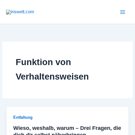
Zum
Inhalt
springen
Funktion von
Verhaltensweisen
Entfaltung
Wieso, weshalb, warum – Drei Fragen, die
dich dir selbst näherbringen